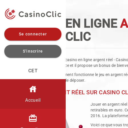
CASINO EN LIGNE
A
CASINO CLIC
Se connecter
S'inscrire
Bienvenue sur le meilleur casino en ligne argent réel - Casin
accessible depuis la France et il propose un bonus de bienve
CET
Cette page explique comment fonctionne le jeu en argent ré
vous devez savoir avant de déposer.
house
JOUER EN ARGENT RÉEL SUR CASINO CL
Accueil
Jouer en argent réel
retirables en euro. C
2016. La plateforme 
redeem
Voici ce que vous tr