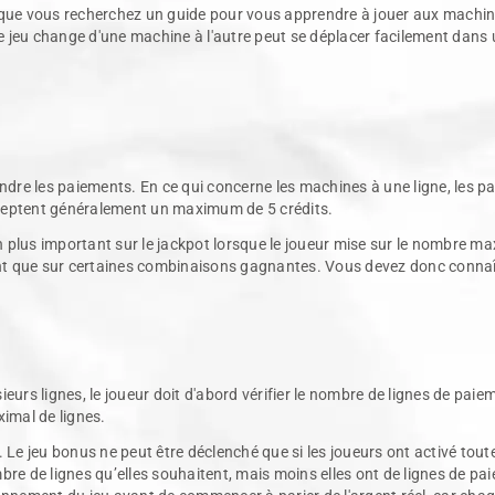
que vous recherchez un guide pour vous apprendre à jouer aux machines
le jeu change d'une machine à l'autre peut se déplacer facilement dan
ndre les paiements. En ce qui concerne les machines à une ligne, les 
ceptent généralement un maximum de 5 crédits.
n plus important sur le jackpot lorsque le joueur mise sur le nombre max
ent que sur certaines combinaisons gagnantes. Vous devez donc connaîtr
urs lignes, le joueur doit d'abord vérifier le nombre de lignes de pai
imal de lignes.
Le jeu bonus ne peut être déclenché que si les joueurs ont activé toutes
mbre de lignes qu’elles souhaitent, mais moins elles ont de lignes de pai