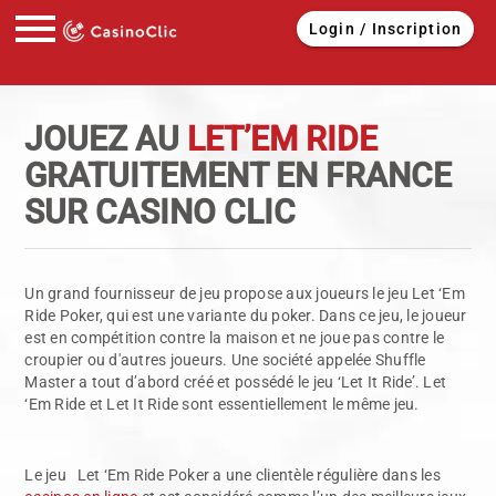
menu
Login / Inscription
JOUEZ AU
LET’EM RIDE
GRATUITEMENT EN FRANCE
SUR CASINO CLIC
Un grand fournisseur de jeu propose aux joueurs le jeu Let ‘Em
Ride Poker, qui est une variante du poker. Dans ce jeu, le joueur
est en compétition contre la maison et ne joue pas contre le
croupier ou d'autres joueurs. Une société appelée Shuffle
Master a tout d’abord créé et possédé le jeu ‘Let It Ride’. Let
‘Em Ride et Let It Ride sont essentiellement le même jeu.
Le jeu Let ‘Em Ride Poker a une clientèle régulière dans les