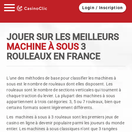
menu
Login / Inscription
JOUER SUR LES MEILLEURS
MACHINE À SOUS
3
ROULEAUX EN FRANCE
L'une des méthodes de base pour classifier les machines à
sous est le nombre de rouleaux dont elles disposent. Les
rouleaux sont le nombre de sections verticales qui tournent à
chaque traction du levier. La plupart des machines à sous
appartiennent à trois catégories: 3, 5 ou 7 rouleaux, bien que
certains formats soient légèrement différents.
Les machines à sous à 3 rouleaux sont les premiers jeux de
casino en ligne à devenir populaire parmi les joueurs du monde
entier. Les machines à sous classiques n’ont que 3 rangées