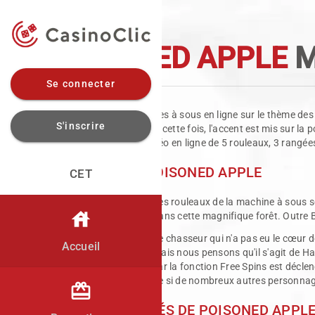
POISONED APPLE
M
Se connecter
Si vous aimez les machines à sous en ligne sur le thème des
S'inscrire
Neige et les 7 nains, mais cette fois, l'accent est mis sur 
cette machine à sous vidéo en ligne de 5 rouleaux, 3 rangée
SYMBOLES DE POISONED APPLE
CET
Les rouleaux de la machine à sous s
house
dans cette magnifique forêt. Outre B
Le chasseur qui n'a pas eu le cœur d
Accueil
mais nous pensons qu'il s'agit de Hap
car la fonction Free Spins est décl
jouer sont incluses, même si de nombreux autres personnag
redeem
FONCTIONNALITÉS DE POISONED APPL