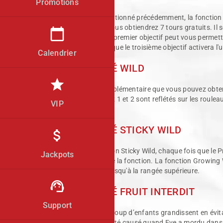
Promotions
Comme nous l'avons mentionné précédemment, la fonction Tour
atteignez au moins un, vous obtiendrez 7 tours gratuits. Il
calendar_today
fonction. Par exemple, le premier objectif peut vous permet
supplémentaires, tandis que le troisième objectif activera l
Calendrier
FONCTIONNALITÉ WILD
star
La première fonction supplémentaire que vous pouvez obtenir 
autres Wilds des rouleaux 1 et 2 sont reflétés sur les roulea
VIP
de base.
FONCTIONNALITÉ STICKY WILD
attach_money
Si vous obtenez la fonction Sticky Wild, chaque fois que le P
Jackpots
pendant toute la durée de la fonction. La fonction Growing W
grandira de sa position jusqu'à la rangée supérieure.
support_agent
FONCTIONNALITÉ FRUIT INTERDIT
Support
Est-il étonnant que beaucoup d’enfants grandissent en évitan
jardin d’Eden n’a-t-il pas été causé quand Eve a mordu dans 