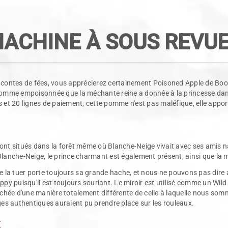
ACHINE À SOUS REVU
 contes de fées, vous apprécierez certainement Poisoned Apple de Booon
la pomme empoisonnée que la méchante reine a donnée à la princesse dan
s et 20 lignes de paiement, cette pomme n'est pas maléfique, elle appo
ont situés dans la forêt même où Blanche-Neige vivait avec ses amis 
lanche-Neige, le prince charmant est également présent, ainsi que la 
e la tuer porte toujours sa grande hache, et nous ne pouvons pas dire a
py puisqu'il est toujours souriant. Le miroir est utilisé comme un Wild 
enchée d'une manière totalement différente de celle à laquelle nous so
es authentiques auraient pu prendre place sur les rouleaux.
E