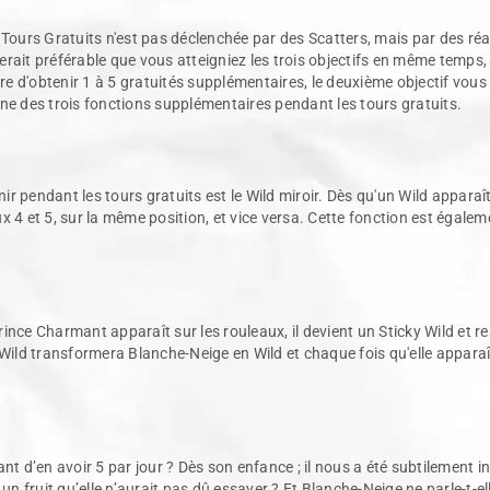
s Gratuits n'est pas déclenchée par des Scatters, mais par des réalisa
 serait préférable que vous atteigniez les trois objectifs en même temp
tre d'obtenir 1 à 5 gratuités supplémentaires, le deuxième objectif vo
'une des trois fonctions supplémentaires pendant les tours gratuits.
pendant les tours gratuits est le Wild miroir. Dès qu'un Wild apparaît 
ux 4 et 5, sur la même position, et vice versa. Cette fonction est égalem
rince Charmant apparaît sur les rouleaux, il devient un Sticky Wild et re
ild transformera Blanche-Neige en Wild et chaque fois qu'elle apparaîtr
t d’en avoir 5 par jour ? Dès son enfance ; il nous a été subtilement in
un fruit qu’elle n’aurait pas dû essayer ? Et Blanche-Neige ne parle-t-