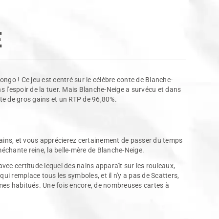
E
go ! Ce jeu est centré sur le célèbre conte de Blanche-
s l'espoir de la tuer. Mais Blanche-Neige a survécu et dans
rte de gros gains et un RTP de 96,80%.
nains, et vous apprécierez certainement de passer du temps
méchante reine, la belle-mère de Blanche-Neige.
vec certitude lequel des nains apparaît sur les rouleaux,
qui remplace tous les symboles, et il n'y a pas de Scatters,
mmes habitués. Une fois encore, de nombreuses cartes à