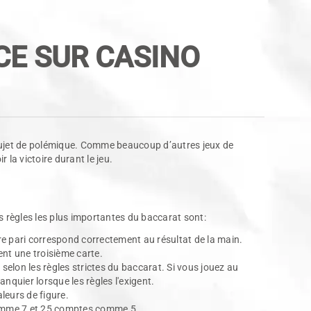
CE SUR CASINO
un sujet de polémique. Comme beaucoup d’autres jeux de
 la victoire durant le jeu.
es règles les plus importantes du baccarat sont:
re pari correspond correctement au résultat de la main.
ent une troisième carte.
x selon les règles strictes du baccarat. Si vous jouez au
nquier lorsque les règles l'exigent.
leurs de figure.
 comme 7 et 25 comptes comme 5.