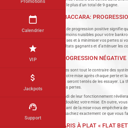
Promotions
La main qui se rapproche le plus d'un total de 9 gagne.
STRATÉGIES AU BACCARA: PROGRESSIO
calendar_today
L'utilisation d'un système de progression positive signifie
Calendrier
sont considérées comme moins nuisibles pour votre bankroll
série de victoires chanceuses et à minimiser vos pertes si vo
obtenez une série de résultats gagnants et d’atténuer les c
star
SYSTÈMES DE PROGRESSION NÉGATIVE
VIP
Les progressions négatives sont tout le contraire des systèm
attach_money
vous devriez augmenter votre mise après chaque perte et la r
pourquoi certains joueurs seront tentés de les essayer. La t
important pour couvrir vos pertes.
Jackpots
Un examen plus approfondi de leur fonctionnement révélera to
d’argent, surtout si vous doublez votre mise. En outre, vou
support_agent
parier, le plafond du montant de la mise vous empêchera de
expérimenté et que vous sachiez exactement ce que vous fai
Support
STRATÉGIE DE PARIS À PLAT « FLAT BET