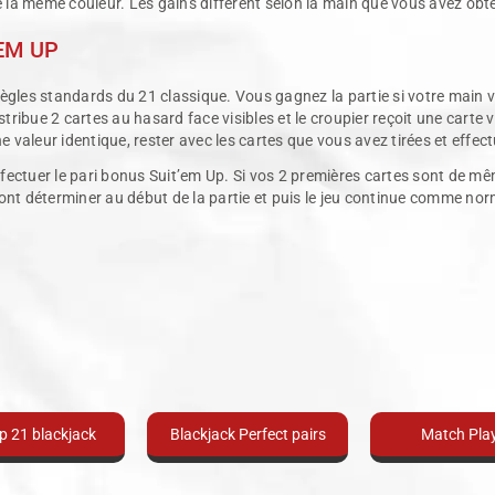
e la même couleur. Les gains diffèrent selon la main que vous avez obt
EM UP
règles standards du 21 classique. Vous gagnez la partie si votre main
tribue 2 cartes au hasard face visibles et le croupier reçoit une carte 
e valeur identique, rester avec les cartes que vous avez tirées et effec
ffectuer le pari bonus Suit’em Up. Si vos 2 premières cartes sont de m
nt déterminer au début de la partie et puis le jeu continue comme norm
p 21 blackjack
Blackjack Perfect pairs
Match Pla