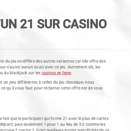
FUN 21 SUR CASINO
e du jeu se diffère des autres variantes car elle offre des
us n’aurez aucun souci avec ce jeu. Autrement dit, les
eu du blackjack sur les
casinos en ligne
.
t un peu différentes à celles du jeu classique, nous
ce qu’il vous faut pour réclamer cette offre est de vous
 fait que le participant qui forme 21 avec le plus de cartes
e départ) paie seulement 1 pour 1 au lieu de 3:2 comme les
i paie 2 contre 1. Voici quelques autres spécificités de ce