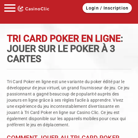
menu
Login / Inscription
TRI CARD POKER EN LIGNE
:
JOUER SUR LE POKER À 3
CARTES
Tri Card Poker en ligne est une variante du poker édité par le
développeur de jeux virtuel, un grand fournisseur de jeu. Ce jeu
passionnant a gagné beaucoup de popularité auprès des
joueurs en ligne grâce à ses règles facile à apprendre. Vivez
une expérience du jeu incontestablement divertissante en
jouant à Tri Card Poker en ligne sur Casino Clic. Ce jeu est
également disponible sur les appareils mobiles pour ceux qui
préfèrent le jeu en déplacement.
COMMENT JOUER AU TRI CARD POKER