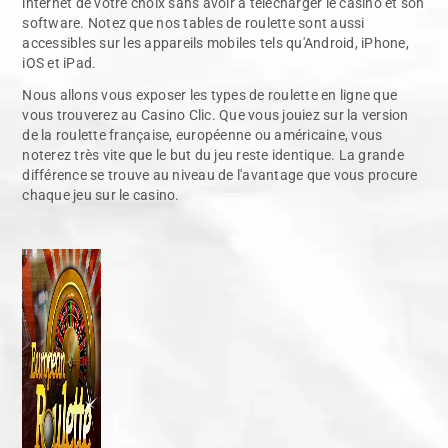
internet de votre choix sans avoir à télécharger le casino et son
software. Notez que nos tables de roulette sont aussi
accessibles sur les appareils mobiles tels qu'Android, iPhone,
iOS et iPad.
Nous allons vous exposer les types de roulette en ligne que
vous trouverez au Casino Clic. Que vous jouiez sur la version
de la roulette française, européenne ou américaine, vous
noterez très vite que le but du jeu reste identique. La grande
différence se trouve au niveau de l'avantage que vous procure
chaque jeu sur le casino.