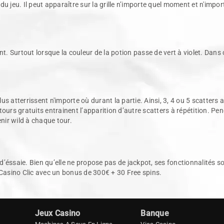
jeu. Il peut apparaître sur la grille n’importe quel moment et n'importe
 Surtout lorsque la couleur de la potion passe de vert à violet. Dans ce 
us atterrissent n'importe où durant la partie. Ainsi, 3, 4 ou 5 scatters a
urs gratuits entrainent l’apparition d’autre scatters à répétition. Pen
nir wild à chaque tour.
’éssaie. Bien qu’elle ne propose pas de jackpot, ses fonctionnalités s
 Casino Clic avec un bonus de 300€ + 30 Free spins.
Jeux Casino
Banque