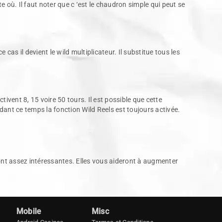
 où. Il faut noter que c ‘est le chaudron simple qui peut se
cas il devient le wild multiplicateur. Il substitue tous les
ctivent 8, 15 voire 50 tours. Il est possible que cette
dant ce temps la fonction Wild Reels est toujours activée.
ont assez intéressantes. Elles vous aideront à augmenter
Mobile
Misc